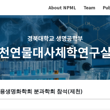
About NPML
Team
Pub
경북대학교 생명공학부
천연물대사체학연구
응용생명화학회 분과학회 참석(제천)