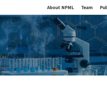
About NPML
Team
Pub